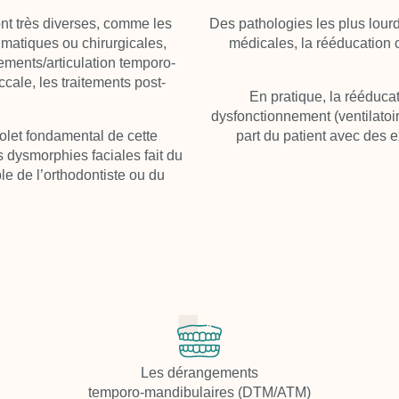
nt très diverses, comme les
Des pathologies les plus lour
umatiques ou chirurgicales,
médicales, la
rééducation o
ments/articulation temporo-
uccale
,
les traitements post-
En pratique, la rééduc
dysfonctionnement (ventilatoir
olet fondamental de cette
part du patient avec des e
s dysmorphies faciales fait du
le de l’orthodontiste ou du
Les dérangements
temporo-mandibulaires (DTM/ATM)