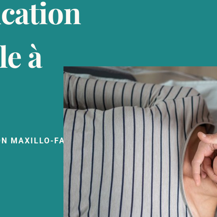
cation
le à
ON MAXILLO-FACIALE ⟶