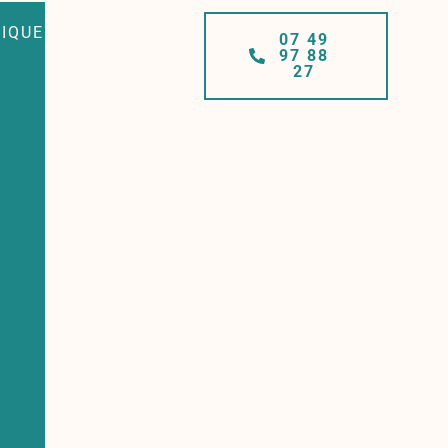
TIQUE
07 49
97 88
27